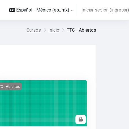
Español - México ‎(es_mx)‎
Iniciar sesión (ingresar)
Cursos
Inicio
TTC - Abiertos
vanced Leadership Program - Abierto
C - Abiertos