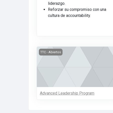
liderazgo.
Reforzar su compromiso con una
cultura de accountability.
Advanced Leadership Program
TTC - Abiertos
Advanced Leadership Program