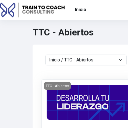
Saltar al contenido principal
Inicio
TTC - Abiertos
Categorías
Entrenamiento: NEAPCO 2025
TTC - Abiertos